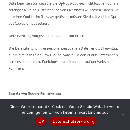
Bitte beachten Sie, dass Sie die Opt-out-Cookies nicht löschen dürfen,
solange Sie keine Aufzeichnung von Messdaten wünschen. Haben Sie
alle Ihre Cookies im Browser gelöscht, müssen Sie das jeweilige Opt-
out Cookie erneut setzen.
Bereitstellung vorgeschrieben oder erforderlich:
Die Bereitstellung Ihrer personenbezogenen Daten erfolgt freiwillig,
allein auf Basis Ihrer Einwilligung. Sofern Sie den Zugriff unterbinden,
kann es hierdurch zu Funktionseinschränkungen auf der Website
kommen.
Einsatz von Google Remarketing
Art und Zweck der Verarbeitung:
Diese Website benutzt Cookies. Wenn Sie die Website weiter
nutzen, gehen wir von Ihrem Einverständnis aus.
Diese Webseite verwendet die Remarketing-Funktion der Google Inc.
OK
Datenschutzerklärung
Betreibergesellschaft der Dienste von Google Remarketing ist die