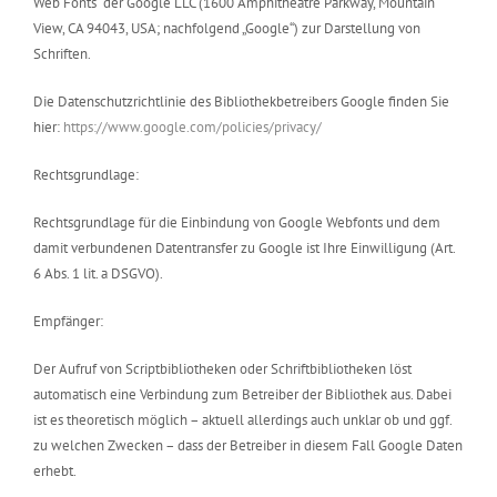
Web Fonts“ der Google LLC (1600 Amphitheatre Parkway, Mountain
View, CA 94043, USA; nachfolgend „Google“) zur Darstellung von
Schriften.
Die Datenschutzrichtlinie des Bibliothekbetreibers Google finden Sie
hier:
https://www.google.com/policies/privacy/
Rechtsgrundlage:
Rechtsgrundlage für die Einbindung von Google Webfonts und dem
damit verbundenen Datentransfer zu Google ist Ihre Einwilligung (Art.
6 Abs. 1 lit. a DSGVO).
Empfänger:
Der Aufruf von Scriptbibliotheken oder Schriftbibliotheken löst
automatisch eine Verbindung zum Betreiber der Bibliothek aus. Dabei
ist es theoretisch möglich – aktuell allerdings auch unklar ob und ggf.
zu welchen Zwecken – dass der Betreiber in diesem Fall Google Daten
erhebt.